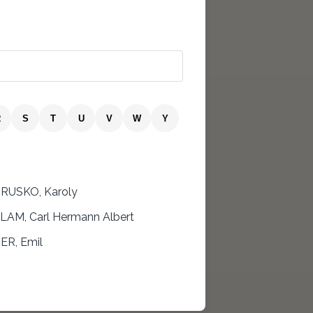
R
S
T
U
V
W
Y
RUSKO, Karoly
AM, Carl Hermann Albert
ER, Emil