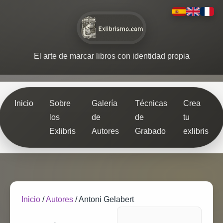
El arte de marcar libros con identidad propia
Inicio
Sobre
Galería
Técnicas
Crea
los
de
de
tu
Exlibris
Autores
Grabado
exlibris
Inicio
/
Autores
/
Antoni Gelabert