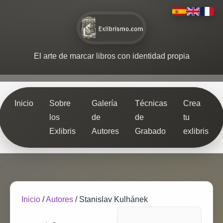
El arte de marcar libros con identidad propia
Inicio
Sobre
Galería
Técnicas
Crea
los
de
de
tu
Exlibris
Autores
Grabado
exlibris
Inicio
/
Autores
/
Stanislav Kulhánek