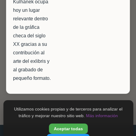
Kulhánek ocupa
hoy un lugar
relevante dentro
de la gráfica
checa del siglo
XX gracias a su
contribución al
arte del exlibris y
al grabado de
pequeño formato.
Utilizamos cookies propias y de terceros para analizar el
tráfico y mejorar nuestro sitio web.
Más información
Aceptar todas
©Exlibrismo.com