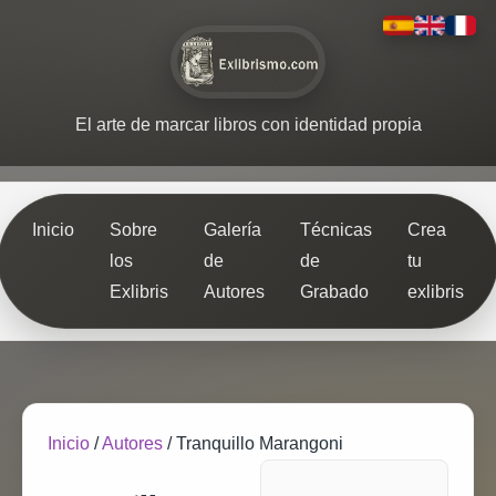
El arte de marcar libros con identidad propia
Inicio
Sobre
Galería
Técnicas
Crea
los
de
de
tu
Exlibris
Autores
Grabado
exlibris
Inicio
/
Autores
/
Tranquillo Marangoni