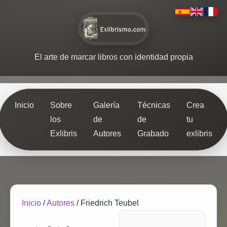
El arte de marcar libros con identidad propia
Inicio
Sobre
Galería
Técnicas
Crea
los
de
de
tu
Exlibris
Autores
Grabado
exlibris
Inicio
/
Autores
/
Friedrich Teubel