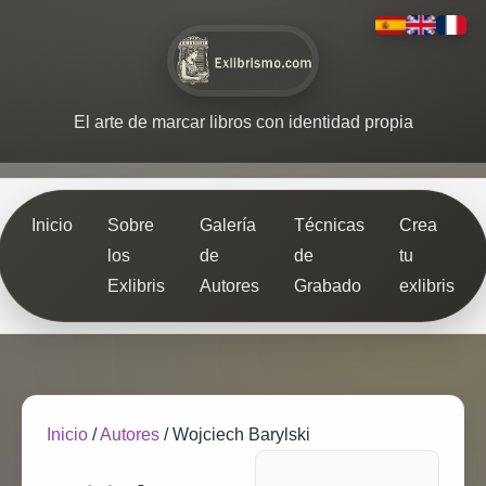
El arte de marcar libros con identidad propia
Inicio
Sobre
Galería
Técnicas
Crea
los
de
de
tu
Exlibris
Autores
Grabado
exlibris
Inicio
/
Autores
/
Wojciech Barylski