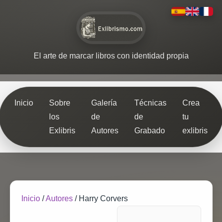
El arte de marcar libros con identidad propia
Inicio
Sobre
Galería
Técnicas
Crea
los
de
de
tu
Exlibris
Autores
Grabado
exlibris
Inicio
/
Autores
/
Harry Corvers