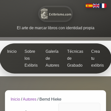
El arte de marcar libros con identidad propia
Inicio
Sobre
Galería
Técnicas
Crea
los
de
de
tu
Exlibris
Autores
Grabado
exlibris
Inicio
/
Autores
/
Bernd Hieke